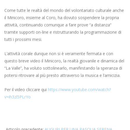
Come tutte le realtà del mondo del volontariato culturale anche
il Minicoro, insieme al Coro, ha dovuto sospendere la propria
attività, continuando comunque a fare prove “a distanza”
tramite supporti on-line e ristrutturando la programmazione di
tutti i prossimi mesi.
L’attività corale dunque non si è veramente fermata e con
questo breve video il Minicoro, la realtà giovanile e dinamica del
“La Valle”, ha voluto sottolinearlo, manifestando la speranza di
potersi ritrovare al più presto attraverso la musica e l’amicizia.
Per il video cliccare qui
https://www.youtube.com/watch?
v=ih3zl5PLrYo
2020-
05-
Articolo precedente:
AUGURI PER UNA PASQUA SERENA