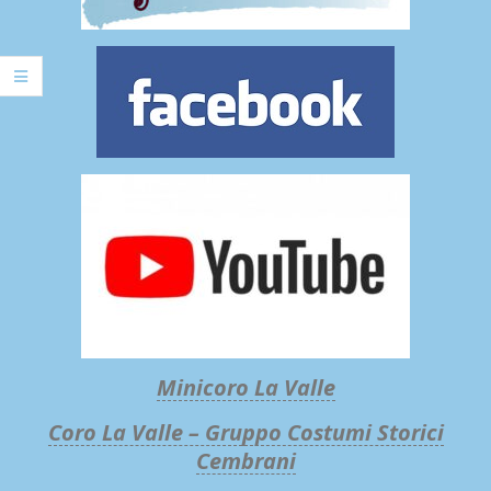
Minicoro La Valle
Coro La Valle – Gruppo Costumi Storici
Cembrani