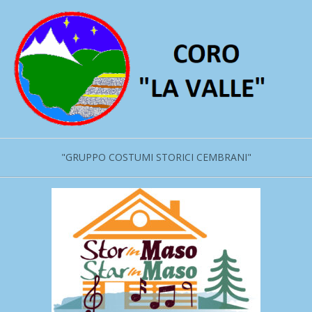
Salta
al
contenuto
"GRUPPO COSTUMI STORICI CEMBRANI"
Menu
primario
di
navigzione