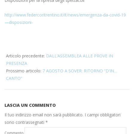
Disposizioni per la ripresa degli spettacoli
http://www.federcoritrentino.it/it/news/emergenza-da-covid-19
—disposizioni-
2020-
07-
Articolo precedente:
DALL’ASSEMBLEA ALLE PROVE IN
10
PRESENZA
Prossimo articolo:
7 AGOSTO A SOVER: RITORNO “D’IN…
CANTO”
LASCIA UN COMMENTO
Il tuo indirizzo email non sarà pubblicato.
I campi obbligatori
sono contrassegnati
*
Commento