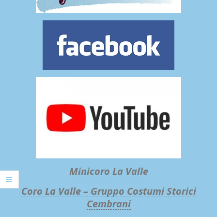
Minicoro La Valle
Coro La Valle – Gruppo Costumi Storici
Cembrani