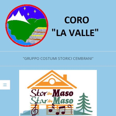
Salta
al
contenuto
"GRUPPO COSTUMI STORICI CEMBRANI"
Menu
primario
di
navigzione