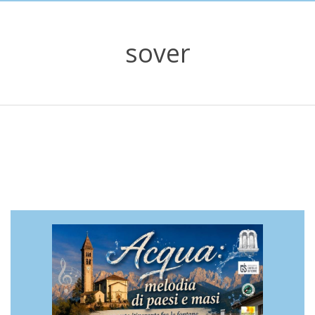
sover
2018-
03-
12