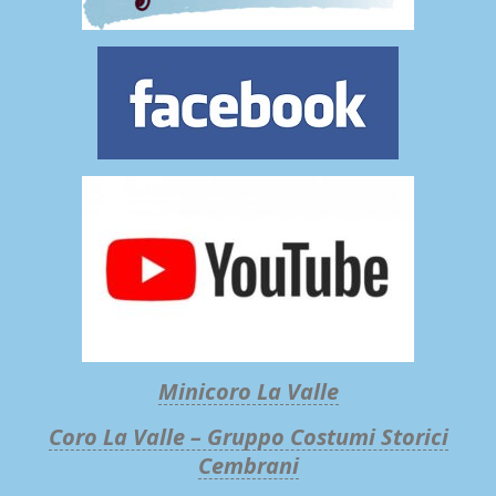
Minicoro La Valle
Coro La Valle – Gruppo Costumi Storici
Cembrani