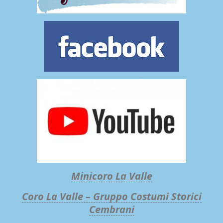
Minicoro La Valle
Coro La Valle – Gruppo Costumi Storici
Cembrani