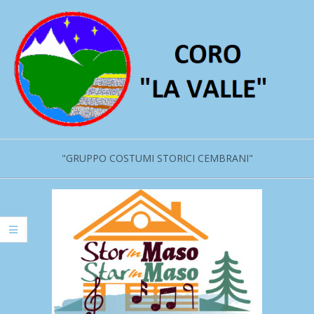
Salta
al
contenuto
"GRUPPO COSTUMI STORICI CEMBRANI"
Menu
primario
di
navigzione