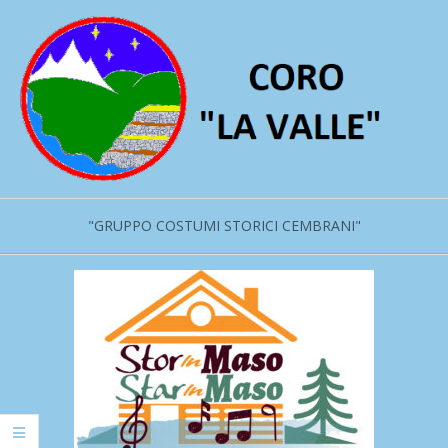
Salta
al
contenuto
"GRUPPO COSTUMI STORICI CEMBRANI"
Menu
primario
di
navigzione