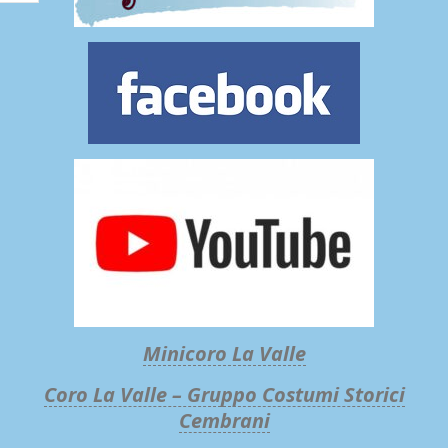
Minicoro La Valle
Coro La Valle – Gruppo Costumi Storici
Cembrani