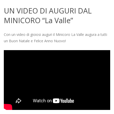
UN VIDEO DI AUGURI DAL
MINICORO “La Valle”
2020-
12-
Con un video di gioiosi auguri il Minicoro La Valle augura a tutti
24
un Buon Natale e Felice Anno Nuovo!