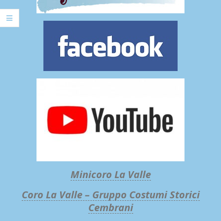
Minicoro La Valle
Coro La Valle – Gruppo Costumi Storici
Cembrani