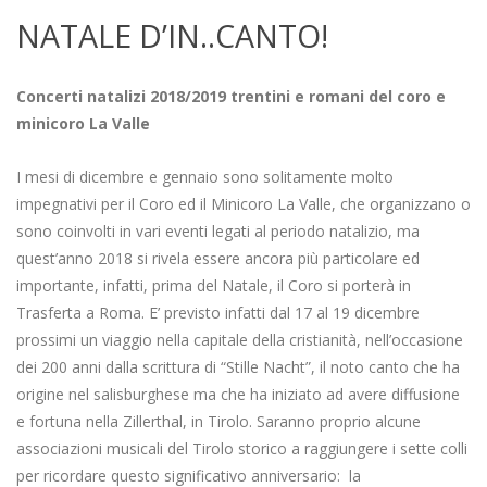
NATALE D’IN..CANTO!
2018-
11-
Concerti natalizi 2018/2019 trentini e romani del coro e
29
minicoro La Valle
I mesi di dicembre e gennaio sono solitamente molto
impegnativi per il Coro ed il Minicoro La Valle, che organizzano o
sono coinvolti in vari eventi legati al periodo natalizio, ma
quest’anno 2018 si rivela essere ancora più particolare ed
importante, infatti, prima del Natale, il Coro si porterà in
Trasferta a Roma. E’ previsto infatti dal 17 al 19 dicembre
prossimi un viaggio nella capitale della cristianità, nell’occasione
dei 200 anni dalla scrittura di “Stille Nacht”, il noto canto che ha
origine nel salisburghese ma che ha iniziato ad avere diffusione
e fortuna nella Zillerthal, in Tirolo. Saranno proprio alcune
associazioni musicali del Tirolo storico a raggiungere i sette colli
per ricordare questo significativo anniversario: la