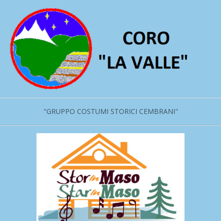
Salta
al
contenuto
"GRUPPO COSTUMI STORICI CEMBRANI"
Menu
primario
di
navigzione