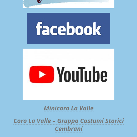
Minicoro La Valle
Coro La Valle – Gruppo Costumi Storici
Cembrani