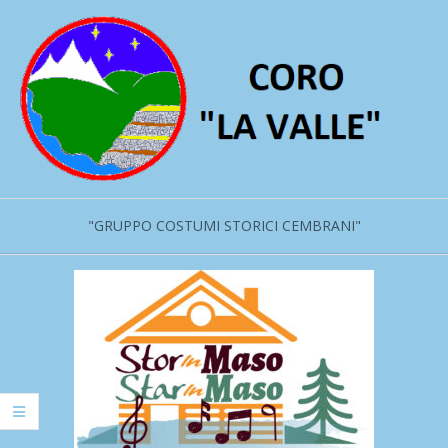
Salta
al
contenuto
"GRUPPO COSTUMI STORICI CEMBRANI"
Menu
primario
di
navigzione