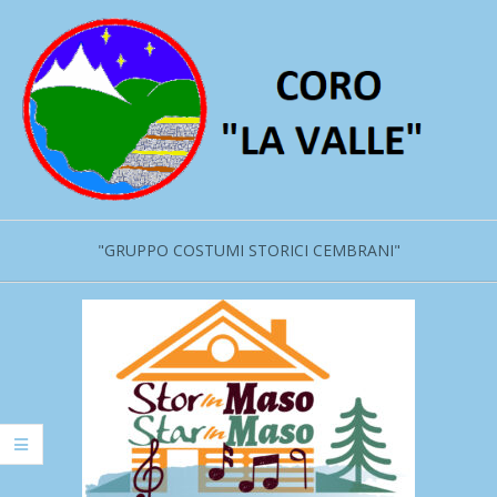
Salta
al
contenuto
"GRUPPO COSTUMI STORICI CEMBRANI"
Menu
primario
di
navigzione