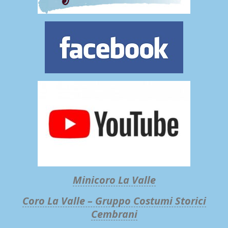
Minicoro La Valle
Coro La Valle – Gruppo Costumi Storici
Cembrani