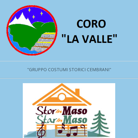
Salta
al
contenuto
"GRUPPO COSTUMI STORICI CEMBRANI"
Menu
primario
di
navigzione