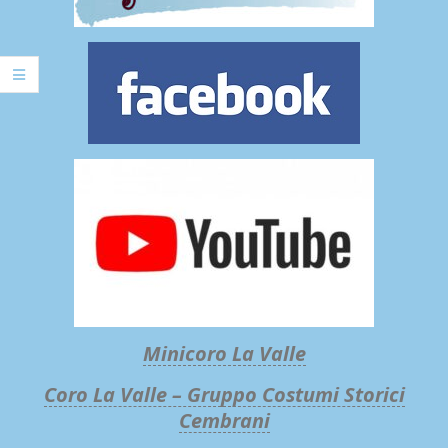
Minicoro La Valle
Coro La Valle – Gruppo Costumi Storici
Cembrani