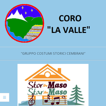
Salta
al
contenuto
"GRUPPO COSTUMI STORICI CEMBRANI"
Menu
primario
di
navigzione