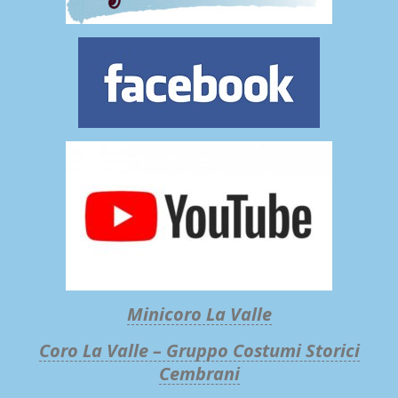
Minicoro La Valle
Coro La Valle – Gruppo Costumi Storici
Cembrani