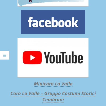
Minicoro La Valle
Coro La Valle – Gruppo Costumi Storici
Cembrani