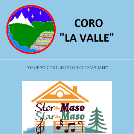
Salta
al
contenuto
"GRUPPO COSTUMI STORICI CEMBRANI"
Menu
primario
di
navigzione