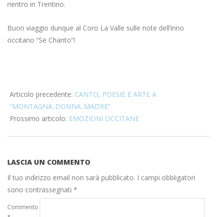
rientro in Trentino.
Buon viaggio dunque al Coro La Valle sulle note dell’inno
occitano “Se Chanto”!
2019-
09-
Articolo precedente:
CANTO, POESIE E ARTE A
26
“MONTAGNA..DONNA..MADRE”
Prossimo articolo:
EMOZIONI OCCITANE
LASCIA UN COMMENTO
Il tuo indirizzo email non sarà pubblicato.
I campi obbligatori
sono contrassegnati
*
Commento