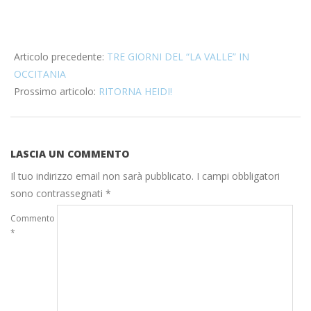
2019-
10-
Articolo precedente:
TRE GIORNI DEL “LA VALLE” IN
01
OCCITANIA
Prossimo articolo:
RITORNA HEIDI!
LASCIA UN COMMENTO
Il tuo indirizzo email non sarà pubblicato.
I campi obbligatori
sono contrassegnati
*
Commento
*