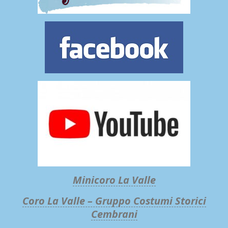
Minicoro La Valle
Coro La Valle – Gruppo Costumi Storici
Cembrani