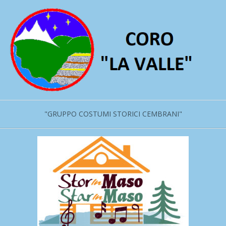
Salta
al
contenuto
"GRUPPO COSTUMI STORICI CEMBRANI"
Menu
primario
di
navigzione