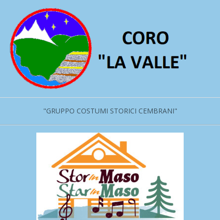
Salta
al
contenuto
"GRUPPO COSTUMI STORICI CEMBRANI"
Menu
primario
di
navigzione