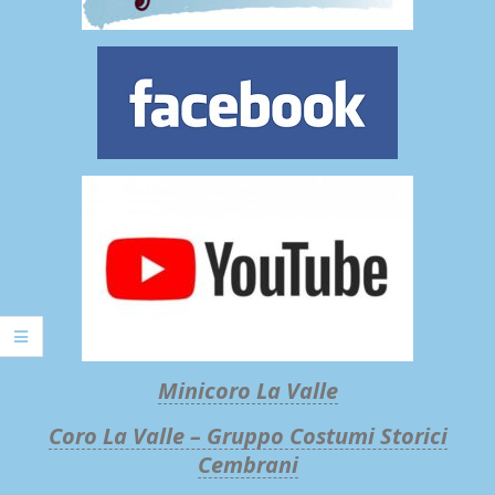
Minicoro La Valle
Coro La Valle – Gruppo Costumi Storici
Cembrani