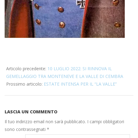
2022-
07-
Articolo precedente:
10 LUGLIO 2022: SI RINNOVA IL
19
GEMELLAGGIO TRA MONTENEVE E LA VALLE DI CEMBRA
Prossimo articolo:
ESTATE INTENSA PER IL “LA VALLE”
LASCIA UN COMMENTO
Il tuo indirizzo email non sarà pubblicato.
I campi obbligatori
sono contrassegnati
*