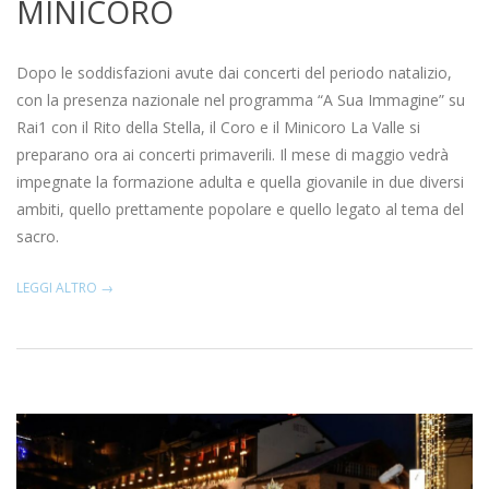
MINICORO
2022-
04-
Dopo le soddisfazioni avute dai concerti del periodo natalizio,
13
con la presenza nazionale nel programma “A Sua Immagine” su
Rai1 con il Rito della Stella, il Coro e il Minicoro La Valle si
preparano ora ai concerti primaverili. Il mese di maggio vedrà
impegnate la formazione adulta e quella giovanile in due diversi
ambiti, quello prettamente popolare e quello legato al tema del
sacro.
LEGGI ALTRO →