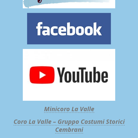
Minicoro La Valle
Coro La Valle – Gruppo Costumi Storici
Cembrani