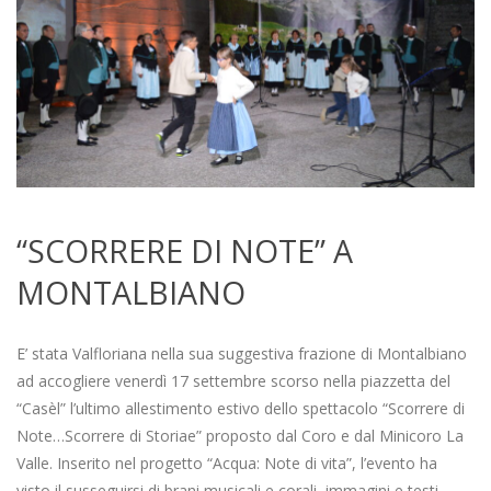
“SCORRERE DI NOTE” A
MONTALBIANO
2021-
09-
E’ stata Valfloriana nella sua suggestiva frazione di Montalbiano
26
ad accogliere venerdì 17 settembre scorso nella piazzetta del
“Casèl” l’ultimo allestimento estivo dello spettacolo “Scorrere di
Note…Scorrere di Storiae” proposto dal Coro e dal Minicoro La
Valle. Inserito nel progetto “Acqua: Note di vita”, l’evento ha
visto il susseguirsi di brani musicali e corali, immagini e testi