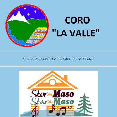
Salta
al
contenuto
"GRUPPO COSTUMI STORICI CEMBRANI"
Menu
primario
di
navigzione