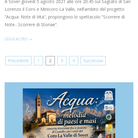
08-
A Sover giovedì 5 agosto 2021 alle ore 20.45 sul Sagrato di San
04
Lorenzo il Coro e Minicoro La Valle, nell’ambito del progetto
“Acqua: Note di Vita”, propongono lo spettacolo “Scorrere di
Note…Scorrere di Storiae”.
LEGGI ALTRO →
Navigazione
Precedenti
1
2
3
4
Successivi
articoli